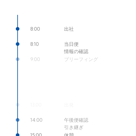
8:00
出社
8:10
当日便
情報の確認
9:00
ブリーフィング
9:15
午前便
搭乗手続き
12:45
搭乗案内最終
13:00
出発
14:00
午後便確認
引き継ぎ
15:00
休憩