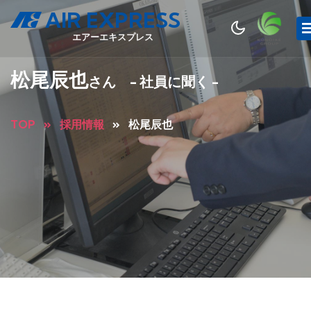
AIR EXPRESS
エアーエキスプレス
松尾辰也
さん - 社員に聞く -
TOP
採用情報
松尾辰也